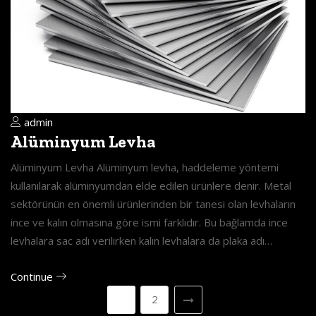
admin
Alüminyum Levha
Alüminyum Levha Alüminyum levha, haddeleme yöntemi
kullanılarak alüminyumdan elde edilen ürünlere denir. Metal
sektörünün en önemli ürünlerinden bir tanesi olan levhaların
ince ve kalın olmasına göre ismi farklıdır. Bu bağlamda ince
levhalara sac adı verilirken kalın levhalara da plaka adı…
Continue
1
2