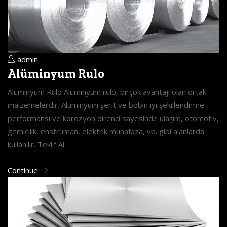
admin
Alüminyum Rulo
Alüminyum Rulo Alüminyum rulo, birçok avantajı olan ortak
malzemelerdir. Alüminyum şerit ve bobin iyi şekillendirme
performansı ve korozyon direnci sayesinde ulaşım, otomotiv,
gemicilik, enstrüman, elektrik muhafaza, vb. gibi alanlarda
kullanılır. Teklif Al
Continue