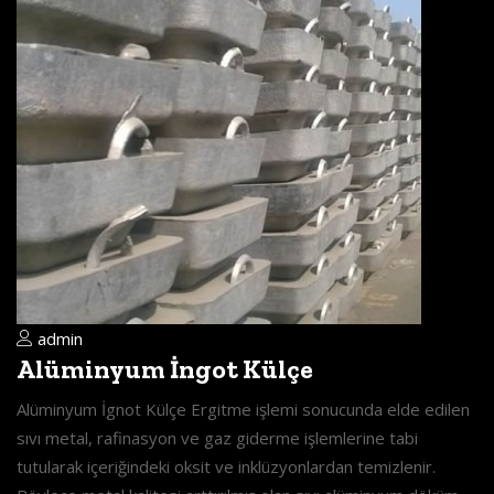
admin
Alüminyum İngot Külçe
Alüminyum İgnot Külçe Ergitme işlemi sonucunda elde edilen
sıvı metal, rafinasyon ve gaz giderme işlemlerine tabi
tutularak içeriğindeki oksit ve inklüzyonlardan temizlenir.